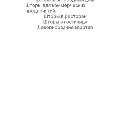
Шторы для коммерческих
предприятий
Шторы в ресторан
Шторы в гостиницу
Декорирование квартир
Помещение
Шторы для кухни
Шторы в гостиную
Шторы в столовую
Шторы в детскую
Шторы в спальню
Шторы в кабинет
Шторы на лестницу
Шторы в ванную комнату
Покрывала
Cтиль, тип
Современная классика
(неоклассика)
Современный стиль (модерн)
Стиль минимализм
Стиль Лофт